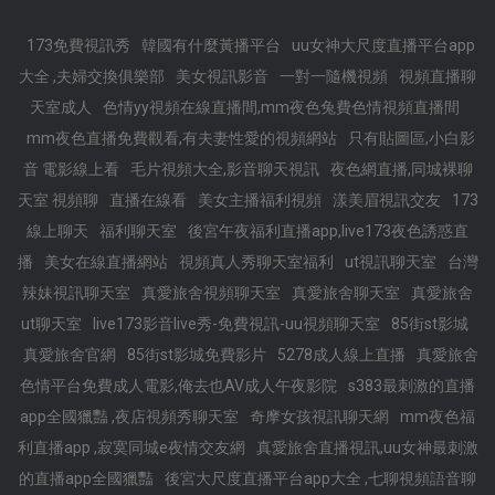
173免費視訊秀
韓國有什麼黃播平台
uu女神大尺度直播平台app
大全 ,夫婦交換俱樂部
美女視訊影音
一對一隨機視頻
視頻直播聊
天室成人
色情yy視頻在線直播間,mm夜色兔費色情視頻直播間
mm夜色直播免費觀看,有夫妻性愛的視頻網站
只有貼圖區,小白影
音 電影線上看
毛片視頻大全,影音聊天視訊
夜色網直播,同城裸聊
天室 視頻聊
直播在線看
美女主播福利視頻
漾美眉視訊交友
173
線上聊天
福利聊天室
後宮午夜福利直播app,live173夜色誘惑直
播
美女在線直播網站
視頻真人秀聊天室福利
ut視訊聊天室
台灣
辣妹視訊聊天室
真愛旅舍視頻聊天室
真愛旅舍聊天室
真愛旅舍
ut聊天室
live173影音live秀-免費視訊-uu視頻聊天室
85街st影城
真愛旅舍官網
85街st影城免費影片
5278成人線上直播
真愛旅舍
色情平台免費成人電影,俺去也AV成人午夜影院
s383最刺激的直播
app全國獵豔 ,夜店視頻秀聊天室
奇摩女孩視訊聊天網
mm夜色福
利直播app ,寂寞同城e夜情交友網
真愛旅舍直播視訊,uu女神最刺激
的直播app全國獵豔
後宮大尺度直播平台app大全 ,七聊視頻語音聊