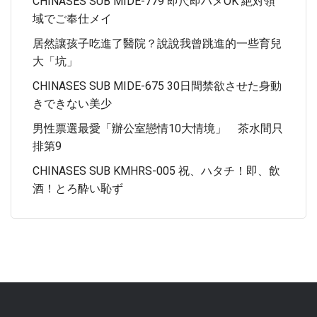
CHINASES SUB MIDE-779 即尺即ハメOK 絶対領
域でご奉仕メイ
居然讓孩子吃進了醫院？說說我曾跳進的一些育兒
大「坑」
CHINASES SUB MIDE-675 30日間禁欲させた身動
きできない美少
男性票選最愛「辦公室戀情10大情境」 茶水間只
排第9
CHINASES SUB KMHRS-005 祝、ハタチ！即、飲
酒！とろ酔い恥ず