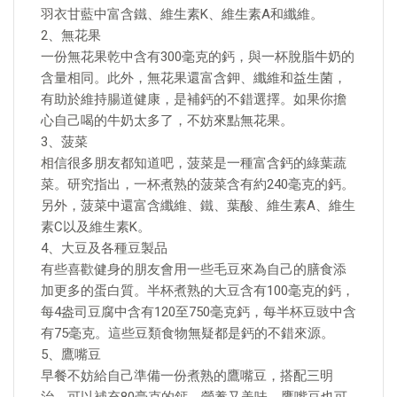
羽衣甘藍中富含鐵、維生素K、維生素A和纖維。
2、無花果
一份無花果乾中含有300毫克的鈣，與一杯脫脂牛奶的
含量相同。此外，無花果還富含鉀、纖維和益生菌，
有助於維持腸道健康，是補鈣的不錯選擇。如果你擔
心自己喝的牛奶太多了，不妨來點無花果。
3、菠菜
相信很多朋友都知道吧，菠菜是一種富含鈣的綠葉蔬
菜。研究指出，一杯煮熟的菠菜含有約240毫克的鈣。
另外，菠菜中還富含纖維、鐵、葉酸、維生素A、維生
素C以及維生素K。
4、大豆及各種豆製品
有些喜歡健身的朋友會用一些毛豆來為自己的膳食添
加更多的蛋白質。半杯煮熟的大豆含有100毫克的鈣，
每4盎司豆腐中含有120至750毫克鈣，每半杯豆豉中含
有75毫克。這些豆類食物無疑都是鈣的不錯來源。
5、鷹嘴豆
早餐不妨給自己準備一份煮熟的鷹嘴豆，搭配三明