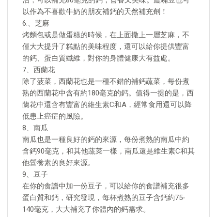
治，可以補充80毫克的鈣，營養又美味。鷹嘴豆也可
以作為不喜歡牛奶的朋友補鈣的天然補充劑！
6.、芝麻
烤麵包或是做蛋糕的時候，在上面撒上一層芝麻，不
僅大大提升了糕點的美味程度，還可以給你提供豐富
的鈣、蛋白質纖維，對你的身體健康大有益處。
7、西蘭花
除了菠菜，西蘭花也是一種不錯的補鈣蔬菜，每份煮
熟的西蘭花中含有約180毫克的鈣。值得一提的是，西
蘭花中還含有豐富的維生素C和A，經常食用還可以降
低患上癌症的風險。
8、南瓜
南瓜也是一種良好的鈣的來源，每份煮熟的南瓜中約
含鈣90毫克，和其他蔬菜一樣，南瓜還是維生素C和其
他營養素的良好來源。
9、豆子
在你的食譜中加一份豆子，可以給你的食譜補充很多
蛋白質和鈣，研究發現，每杯煮熟的豆子含鈣約75-
140毫克，大大補充了你體內的鈣需求。