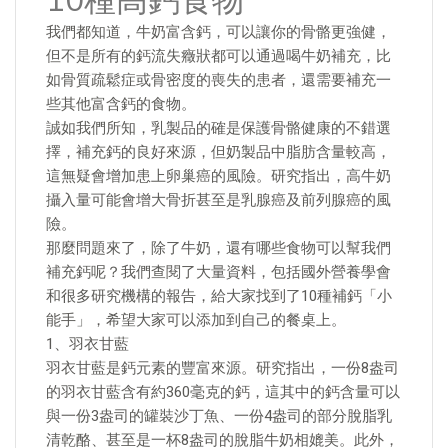
10種高鈣食物
我們都知道，牛奶富含鈣，可以讓你的骨骼更強健，
但不是所有的鈣流失癥狀都可以通過喝牛奶補充，比
如骨質疏鬆症或骨密度的喪失的患者，還需要補充一
些其他富含鈣的食物。
誠如我們所知，乳製品的確是保護骨骼健康的不錯選
擇，補充鈣的良好來源，但奶製品中脂肪含量較高，
這無疑會增加患上卵巢癌的風險。研究指出，高牛奶
攝入量可能會增大骨折甚至是乳腺癌及前列腺癌的風
險。
那麼問題來了，除了牛奶，還有哪些食物可以幫我們
補充鈣呢？我們查閱了大量資料，包括國外營養學會
和很多研究機構的報告，給大家找到了10種補鈣「小
能手」，希望大家可以添加到自己的餐桌上。
1、羽衣甘藍
羽衣甘藍是鈣元素的豐富來源。研究指出，一份8盎司
的羽衣甘藍含有約360毫克的鈣，這其中的鈣含量可以
與一份3盎司的罐裝沙丁魚、一份4盎司的部分脫脂乳
清乾酪、甚至是一杯8盎司的脫脂牛奶相媲美。此外，