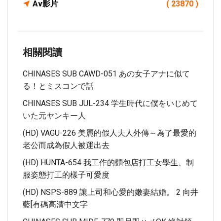
Av影片
( 23870 )
相關閱讀
CHINASES SUB CAWD-051 あの女子アナに似て
る！とミスコンで話
CHINASES SUB JUL-234 学生時代に僕をいじめて
いた元ヤンキー人
(HD) VAGU-226 美麗的假人夫人外傳～為了最愛的
老公而成為假人被運出去
(HD) HUNTA-654 我工作的麵包店打工女學生、制
服姿態打工的樣子可愛度
(HD) NSPS-889 讓上司和心愛的嫩妻結婚。 2 向井
藍[有碼高清中文字