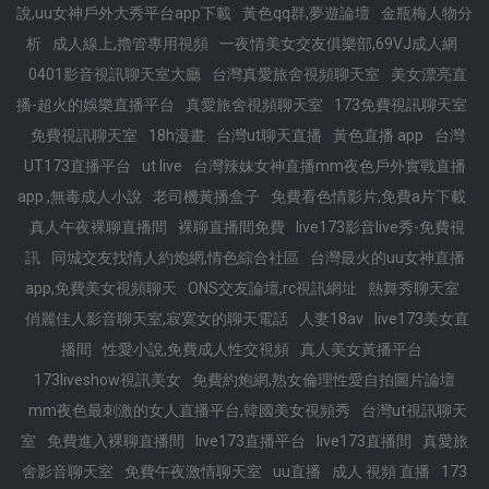
說,uu女神戶外大秀平台app下載
黃色qq群,夢遊論壇
金瓶梅人物分
析
成人線上,擼管專用視頻
一夜情美女交友俱樂部,69VJ成人網
0401影音視訊聊天室大廳
台灣真愛旅舍視頻聊天室
美女漂亮直
播-超火的娛樂直播平台
真愛旅舍視頻聊天室
173免費視訊聊天室
免費視訊聊天室
18h漫畫
台灣ut聊天直播
黃色直播 app
台灣
UT173直播平台
ut live
台灣辣妹女神直播mm夜色戶外實戰直播
app ,無毒成人小說
老司機黃播盒子
免費看色情影片,免費a片下載
真人午夜裸聊直播間
裸聊直播間免費
live173影音live秀-免費視
訊
同城交友找情人約炮網,情色綜合社區
台灣最火的uu女神直播
app,免費美女視頻聊天
ONS交友論壇,rc視訊網址
熱舞秀聊天室
俏麗佳人影音聊天室,寂寞女的聊天電話
人妻18av
live173美女直
播間
性愛小說,免費成人性交視頻
真人美女黃播平台
173liveshow視訊美女
免費約炮網,熟女倫理性愛自拍圖片論壇
mm夜色最刺激的女人直播平台,韓國美女視頻秀
台灣ut視訊聊天
室
免費進入裸聊直播間
live173直播平台
live173直播間
真愛旅
舍影音聊天室
免費午夜激情聊天室
uu直播
成人 視頻 直播
173