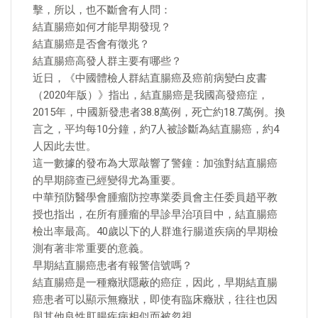
擊，所以，也不斷會有人問：
結直腸癌如何才能早期發現？
結直腸癌是否會有徵兆？
結直腸癌高發人群主要有哪些？
近日，《中國體檢人群結直腸癌及癌前病變白皮書
（2020年版）》指出，結直腸癌是我國高發癌症，
2015年，中國新發患者38.8萬例，死亡約18.7萬例。換
言之，平均每10分鐘，約7人被診斷為結直腸癌，約4
人因此去世。
這一數據的發布為大眾敲響了警鐘：加強對結直腸癌
的早期篩查已經變得尤為重要。
中華預防醫學會腫瘤防控專業委員會主任委員趙平教
授也指出，在所有腫瘤的早診早治項目中，結直腸癌
檢出率最高。40歲以下的人群進行腸道疾病的早期檢
測有著非常重要的意義。
早期結直腸癌患者有報警信號嗎？
結直腸癌是一種癥狀隱蔽的癌症，因此，早期結直腸
癌患者可以顯示無癥狀，即使有臨床癥狀，往往也因
與其他良性肛腸疾病相似而被忽視。