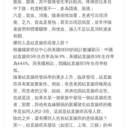
腹脹、腹痛，其中腹痛發生率比較高。疼痛部位多在
中下腹，程度輕重不一，多為隱痛、脹痛；
六是，貧血、消瘦。隨著病情加重，患者可出現消
瘦、乏力、貧血及發熱，甚至出現惡病質，並常伴隨
著疲勞和體重驟降，與便血、攝入不足以及消耗過多
有關。
哪些人是結直腸癌高發人群？
根據國家癌症中心與美國SEER的統計數據顯示：中國
結直腸癌5年生存率為56.9%，美國結直腸癌5年生存率
為64.6%。與美國相比，我國結直腸癌5年生存率較
低。
隨著結直腸癌發病率的逐步上升，臨床發現，結直腸
癌具有家族聚集性。例如，有患者因結直腸癌晚期去
世，而患者的父母、姐姐、弟弟也因結直腸癌去世。
也就是說，如果在某一個家族中發現一個結直腸癌患
者，那麼，與他有血緣關係的親屬發生結直腸癌的概
率是如同人的2-3倍。這就是結直腸癌高發人群。
除此之外，還有哪些人也有結直腸癌的患病風險？
第一，結直腸癌高發區（如浙江、上海、江蘇）的40