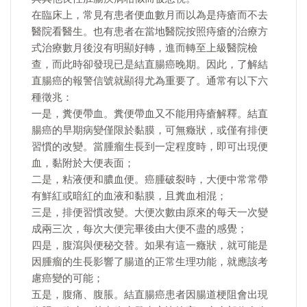
在臨床上，常見有患者便血數月而以為是痔瘡而不去
醫院看醫生。也有患者在當地醫院按照痔瘡的治療方
式治療數月後沒有明顯好轉，進而轉至上級醫院檢
查，而此時卻發現已是結直腸癌晚期。因此，了解結
直腸癌的報警信號就顯得尤為重要了。通常有以下六
種徵兆：
一是，糞便帶血。糞便帶血又不能用痔瘡解釋。結直
腸癌的早期病變僅限於黏膜，可無癥狀，或僅有排便
習慣的改變。當腫瘤生長到一定程度時，即可出現便
血，黏附於大便表面；
二是，粘液便和膿血便。癌腫破裂時，大便中常常帶
有鮮紅或暗紅的血液和黏膜，且糞血相混；
三是，排便習慣改變。大便次數由原來的每天一次變
成兩三次，每次大便完畢後由大便不盡的感覺；
四是，腹瀉與便秘交替。如果有這一癥狀，就可能是
因腫瘤的生長影響了腸道的正常生理功能，就應該考
慮癌變的可能；
五是，腹痛、腹脹。結直腸癌患者因腸道梗阻會出現