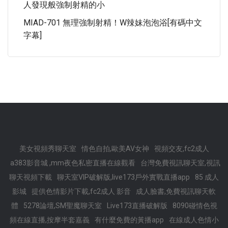
人發現般強制射精的小
MIAD-701 無理強制射精！W辣妹泡泡浴[有碼中文
字幕]
美女視頻秀聊天室
情色自拍,歐美AV女神
視頻交友,fc2成人
a383影音城 ,mm夜色私密直播在線觀看
台灣免費視訊聊天室,視訊
聊天視頻下載
聊天室VIP破解版,live173戶外實戰直播app
85 成人
影城
提供色情影片下載,fc2成人 影音
成人臉書,免費視訊聊天軟
體
5278論壇,SM聖魔聊天室
Live173直播破解版
8090碰情色視
頻在線直播,按摩半套嘉義
有什麼免費的黃播app
在線成人色情小