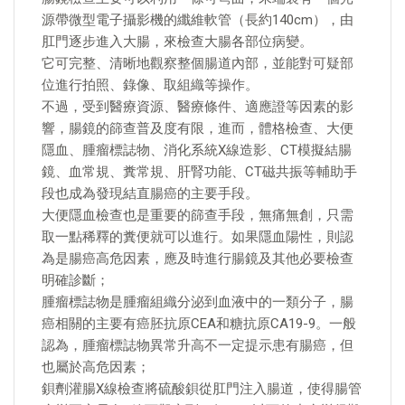
源帶微型電子攝影機的纖維軟管（長約140cm），由
肛門逐步進入大腸，來檢查大腸各部位病變。
它可完整、清晰地觀察整個腸道內部，並能對可疑部
位進行拍照、錄像、取組織等操作。
不過，受到醫療資源、醫療條件、適應證等因素的影
響，腸鏡的篩查普及度有限，進而，體格檢查、大便
隱血、腫瘤標誌物、消化系統X線造影、CT模擬結腸
鏡、血常規、糞常規、肝腎功能、CT磁共振等輔助手
段也成為發現結直腸癌的主要手段。
大便隱血檢查也是重要的篩查手段，無痛無創，只需
取一點稀釋的糞便就可以進行。如果隱血陽性，則認
為是腸癌高危因素，應及時進行腸鏡及其他必要檢查
明確診斷；
腫瘤標誌物是腫瘤組織分泌到血液中的一類分子，腸
癌相關的主要有癌胚抗原CEA和糖抗原CA19-9。一般
認為，腫瘤標誌物異常升高不一定提示患有腸癌，但
也屬於高危因素；
鋇劑灌腸X線檢查將硫酸鋇從肛門注入腸道，使得腸管