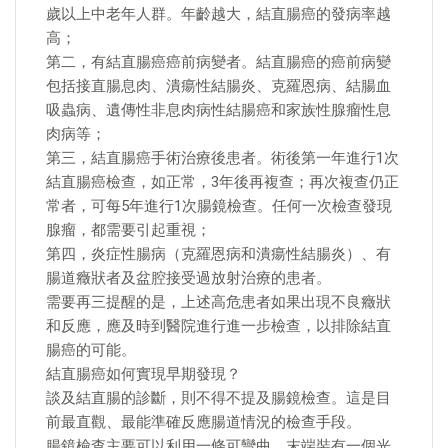
歲以上中老年人群。年齡越大，結直腸癌的發病率越
高；
第二，有結直腸癌癌前病變者。結直腸癌的癌前病變
包括接直腸息肉、潰瘍性結腸炎、克羅恩病、結腸血
吸蟲病、遺傳性非息肉病性結腸癌和家族性腺瘤性息
肉病等；
第三，結直腸癌手術治療後患者。術後第一年進行1次
結直腸癌檢查，如正常，3年後再複查；再次複查仍正
常者，可每5年進行1次腸鏡檢查。任何一次檢查發現
腺瘤，都需要引起重視；
第四，炎症性腸病（克羅恩病和潰瘍性結腸炎）、有
腸道癥狀者及盆腔接受過放射治療的患者。
需要再三提醒的是，上述高危患者如果出現不良癥狀
和反應，應及時到醫院進行進一步檢查，以排除結直
腸癌的可能。
結直腸癌如何實現早期發現？
談及結直腸的診斷，則不得不提及腸鏡檢查。這是目
前最直觀、最能準確反應腸道情況的檢查手段。
腸鏡檢查主要可以利用一條可彎曲，末端裝有一個光