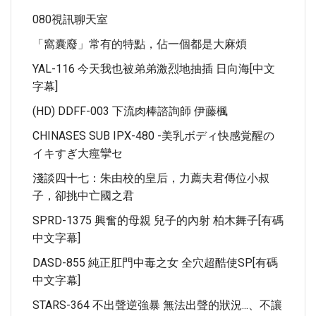
080視訊聊天室
「窩囊廢」常有的特點，佔一個都是大麻煩
YAL-116 今天我也被弟弟激烈地抽插 日向海[中文
字幕]
(HD) DDFF-003 下流肉棒諮詢師 伊藤楓
CHINASES SUB IPX-480 -美乳ボディ快感覚醒の
イキすぎ大痙攣セ
淺談四十七：朱由校的皇后，力薦夫君傳位小叔
子，卻挑中亡國之君
SPRD-1375 興奮的母親 兒子的內射 柏木舞子[有碼
中文字幕]
DASD-855 純正肛門中毒之女 全穴超酷使SP[有碼
中文字幕]
STARS-364 不出聲逆強暴 無法出聲的狀況...、不讓