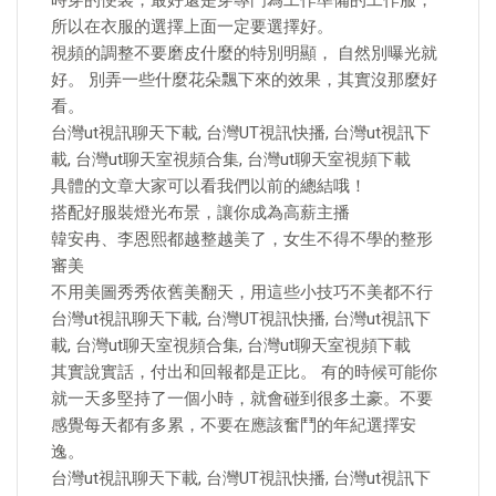
時穿的便裝，最好還是穿專門為工作準備的工作服，
所以在衣服的選擇上面一定要選擇好。
視頻的調整不要磨皮什麼的特別明顯， 自然別曝光就
好。 別弄一些什麼花朵飄下來的效果，其實沒那麼好
看。
台灣ut視訊聊天下載, 台灣UT視訊快播, 台灣ut視訊下
載, 台灣ut聊天室視頻合集, 台灣ut聊天室視頻下載
具體的文章大家可以看我們以前的總結哦！
搭配好服裝燈光布景，讓你成為高薪主播
韓安冉、李恩熙都越整越美了，女生不得不學的整形
審美
不用美圖秀秀依舊美翻天，用這些小技巧不美都不行
台灣ut視訊聊天下載, 台灣UT視訊快播, 台灣ut視訊下
載, 台灣ut聊天室視頻合集, 台灣ut聊天室視頻下載
其實說實話，付出和回報都是正比。 有的時候可能你
就一天多堅持了一個小時，就會碰到很多土豪。不要
感覺每天都有多累，不要在應該奮鬥的年紀選擇安
逸。
台灣ut視訊聊天下載, 台灣UT視訊快播, 台灣ut視訊下