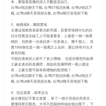
本，要隨著直播的深入不斷提高自己。
台灣ut視訊聊天下載, 台灣UT視訊快播, 台灣ut視訊下
載, 台灣ut聊天室視頻合集, 台灣ut聊天室視頻下載
…
3、瞼縣葴A，腳踏實地
主播這個東西表面看光鮮亮麗，其實背地裡付出的往
往比現實流水線工人可能還要多。人都是一個一個累
積的，別想著一次就拉來一百多個人、幾千個人。 其
實1000個也是一個一個累計上去的，要記得有付出才
會有回報。
可能拉過來的人刷不了多少禮物， 但是你要想到如果
土豪走進你的直播間，假如你直播間裡一個人都沒
有，土豪怎麼可能有刷禮物的慾望呢？
台灣ut視訊聊天下載, 台灣UT視訊快播, 台灣ut視訊下
載, 台灣ut聊天室視頻合集, 台灣ut聊天室視頻下載
…
4、切忌貪婪，精準定位
做主播切記不要太貪婪， 來了一個大哥就往死里坑，
要懂得察言觀色。大哥不想刷的時候給個台階下， 下