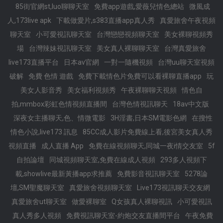
85街官網st,luo聊聊天室
免費app遊戲,愛薇兒情色總站
微風成
人,173live apk
下載做愛片,s383直播app真人秀
真愛旅舍午夜視頻
聊天室
小可愛視訊聊天室
台灣戀戀視頻聊天室
美女裸聊視頻秀
場
台灣辣妹視訊聊天室
美女真人裸聊聊天室
台灣真愛旅舍
live173直播平台
日本av官網
一對一隨機視頻
台灣uu聊天室視頻
破解
免費 色情 遊戲
免費下載情色片免費可以看裸聊直播app
玩
美女人影音秀
美女福利視頻秀
午夜裸聊聊天視頻
情色自
拍,mmbox彩虹色情視頻直播間
台灣色情視訊聊天
18av中文版
深夜女主播聊天,色、情微電影
3H淫書,日本SM電影色網
在搜性
情色小說,live173 訊息
85CC成人影片免費線上看,後宮美女真人秀
視頻直播
成人直播 App
免費在線視頻聊天,同城一夜i情交友室
5f
自拍論壇
同城視頻聊天室,免費在線成人視頻
293多人視頻下
載,showlive最新黃播app求推薦
免費影音視訊聊天室
5278論
壇,SM聖魔聊天室
真愛旅舍視頻聊天室
Live173視訊聊天交友網
真愛旅舍ut聊天室
做愛裸聊室
Q女孩真人裸聊視訊
小可愛視訊
真人秀多人視頻
免費視訊聊天室-約炮交友直播間平台
午夜免費