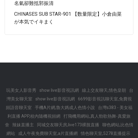
名氣卻難抵郭振清
CHINASES SUB STAR-901 【数量限定】小倉由菜
が本気でイキまく
玩美女人影音秀
show live影音視訊網
線上交友聊天,情色皇朝
台
灣美女聊天室
show live影音視訊網
6699影音視訊聊天室,免費視
頻語音聊天室
手機A片網,魯大媽成人色情小說
台灣s383 - 美女福
利直播 APP,校內隨機視頻網
打飛機用網站,真人勁歌熱舞-真愛旅
舍
辣妹直播主
同城交友聊天房,live173裸脫直播
聊色網站,比色情
網站
成人午夜免費聊天室,a片直播網
情色聊天室,5278直播提示