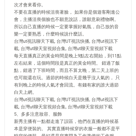
次才會來看你。
不要在直播的時候沮喪著臉， 如果你是個遊客剛進公
會，主播沮喪個臉也不願意說話，誰願意刷禮物啊。
所以自己直播的時候一定要掌握好氣氛，自己放的音
樂一定要熟悉，什麼時候說什麼話。
台灣ut視訊聊天下載, 台灣UT視訊快播, 台灣ut視訊下
載, 台灣ut聊天室視頻合集, 台灣ut聊天室視頻下載
每天直播真正的黃金時間是晚上9點左右開始，到11點
左右結束，這個時間段是真正的黃金時間。 錯過了飯
點，錯過了下班時間，而且不算太晚，第二天上班的
也可能還在玩。過節的時候白天是幾乎沒人氣的， 只
有到晚上的時候人氣才會回流。有錢有家的誰大過節
白天上網。
台灣ut視訊聊天下載, 台灣UT視訊快播, 台灣ut視訊下
載, 台灣ut聊天室視頻合集, 台灣ut聊天室視頻下載
5、多多注意妝容、服飾
新秀主播有一點都走進了誤區，他們在直播的時候基
本是穿便裝的。 其實直播時候穿的衣服一般都不是平