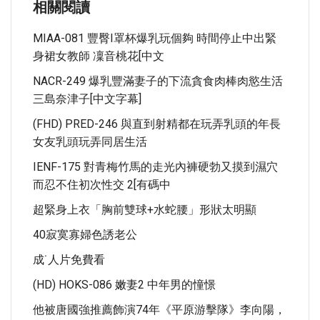
相關閱讀
MIAA-081 豐臀I罩杯爆乳玩個夠 時間停止中出緊
身裙女教師 凜音桃花[中文
NACR-249 爆乳豐滿妻子的下流貪食肉棒肉慾生活
三島奈津子[中文字幕]
(FHD) PRED-246 與直到射精都在玩弄乳頭的年長
女友乳頭玩弄同居生活
IENF-175 對青梅竹馬的走光內褲硬勃又摸到濕穴
而忍不住初次性交 2[有碼中
超緊身上衣「胸前雙球+水蛇腰」形狀太明顯
40寂寞寡婦色誘老公
成˙人片免費看
(HD) HOKS-086 嫩妻2 中年男的憧憬
他被唐國強推薦飾演74年《平原游擊隊》李向陽，