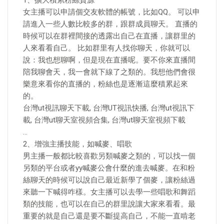
1、擴大積累粉絲資源
女主播可以申請個交友軟體的帳號，比如QQ。 可以申
請進入一些人數比較多的群，跟群成員聊天。 直播的
時候可以在群裡間接的透露出自己在直播，讓群里的
人來看看自己。 比如群里有人找你聊天，你就可以
說：我也想聊啊，但是現在直播呢。要不你來直播間
陪我聊會天，我一會就下線了之類的。我想他們會很
樂意來看你的直播的，粉絲也是逐漸這麼積累起來
的。
台灣ut視訊聊天下載, 台灣UT視訊快播, 台灣ut視訊下
載, 台灣ut聊天室視頻合集, 台灣ut聊天室視頻下載
…
2、增強主播技能，如喊麥、唱歌
男主播一般都比較喜歡另類喊麥之類的，可以找一個
另類的平台或者yy喊麥公會什麼的進去喊麥。在和粉
絲聊天的時候可以說自己最近新學了個麥，讓粉絲過
來聽一下喊得咋樣。女主播可以去學一些唱歌和舞蹈
類的技能，也可以在自己的群里說讓大家來看看。最
重要的就是自己還是要不斷提高自己，不能一直啃老