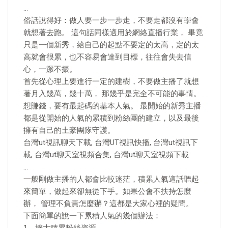
…
俗話說得好：做人要一步一步走，不要走都沒有學會
就想著去跑。 這句話同樣適用於網絡直播行業， 畢竟
只是一個新秀，給自己的起點不要定的太高，定的太
高就會很累，也不容易會達到目標，往往會失去信
心，一蹶不振。
首先從心理上要進行一定的建樹，不要做主播了就想
著月入幾萬，幾十萬， 那幾乎是完全不可能的事情。
想賺錢，要有最起碼的基本人氣。 最開始的新秀主播
都是從開始的人氣的累積到粉絲團的建立，以及最後
擁有自己的土豪團隊守護。
台灣ut視訊聊天下載, 台灣UT視訊快播, 台灣ut視訊下
載, 台灣ut聊天室視頻合集, 台灣ut聊天室視頻下載
…
一般剛做主播的人都會比較迷茫，積累人氣這話聽起
來簡單，做起來卻無從下手。如果公會不扶持怎麼
辦， 管理不負責怎麼辦？這都是大家心裡的疑問。
下面簡單的說一下累積人氣的幾個辦法：